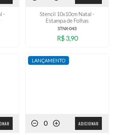
l -
Stencil 10x10cm Natal -
z
Estampa de Folhas
STNX-043
R$ 3,90
LANÇAMENTO
IONAR
ADICIONAR