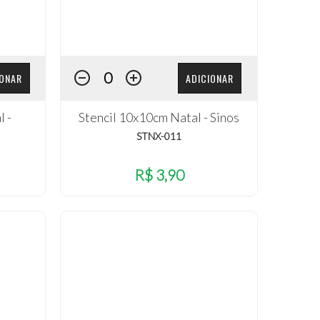
IONAR
ADICIONAR
l -
Stencil 10x10cm Natal - Sinos
STNX-011
R$ 3,90