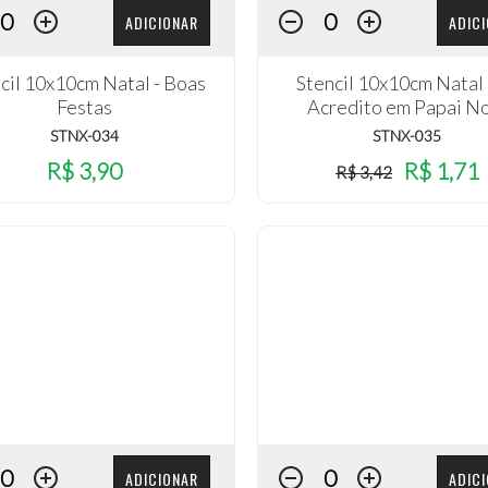
ADICIONAR
ADIC
cil 10x10cm Natal - Boas
Stencil 10x10cm Natal 
Festas
Acredito em Papai N
STNX-034
STNX-035
R$ 3,90
R$ 1,71
R$ 3,42
ADICIONAR
ADIC