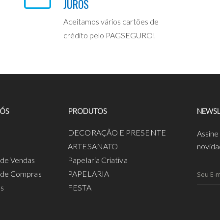
JUROS
Aceitamos vários cartões de
crédito pelo PAGSEGURO!
NÓS
PRODUTOS
NEWSL
a
DECORAÇÃO E PRESENTE
Assine
ARTESANATO
novida
s de Vendas
Papelaria Criativa
s de Compras
PAPELARIA
os
FESTA