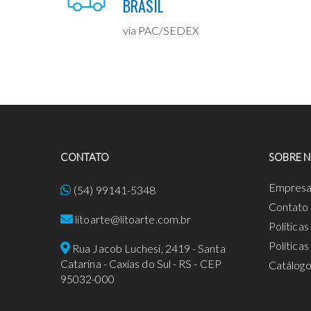
BRASIL
via PAC/SEDEX
CONTATO
SOBRE 
Empres
(54) 99141-5348
Contato
litoarte@litoarte.com.br
Política
Política
Rua Jacob Luchesi, 2419 - Santa
Catarina - Caxias do Sul - RS - CEP
Catálog
95032-000