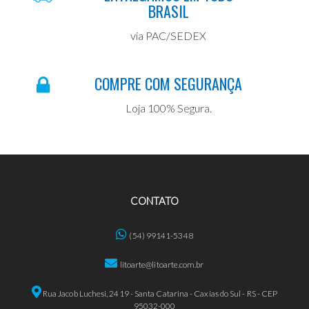
BRASIL
via PAC/SEDEX
COMPRE COM SEGURANÇA
Loja 100% Segura.
CONTATO
(54) 99141-5348
litoarte@litoarte.com.br
Rua Jacob Luchesi, 2419 - Santa Catarina - Caxias do Sul - RS - CEP
95032-000