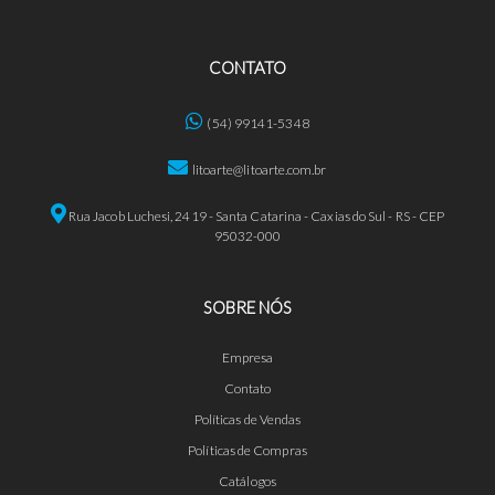
CONTATO
(54) 99141-5348
litoarte@litoarte.com.br
Rua Jacob Luchesi, 2419 - Santa Catarina - Caxias do Sul - RS - CEP
95032-000
SOBRE NÓS
Empresa
Contato
Políticas de Vendas
Políticas de Compras
Catálogos