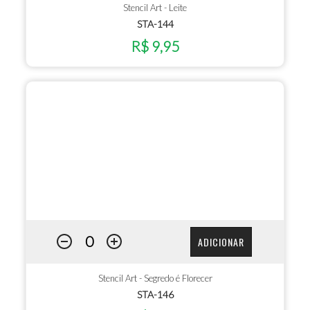
Stencil Art - Leite
STA-144
R$ 9,95
ADICIONAR
Stencil Art - Segredo é Florecer
STA-146