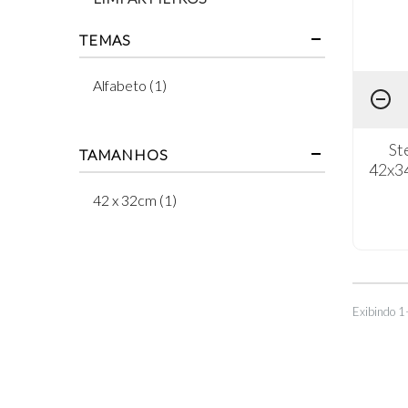
TEMAS
Alfabeto (1)
St
TAMANHOS
42x34
42 x 32cm (1)
Exibindo 1