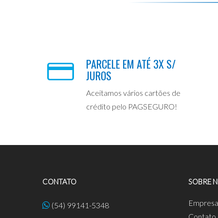
PARCELE EM ATÉ 3X S/
JUROS
Aceitamos vários cartões de
crédito pelo PAGSEGURO!
CONTATO
SOBRE 
Empres
(54) 99141-5348
Contato