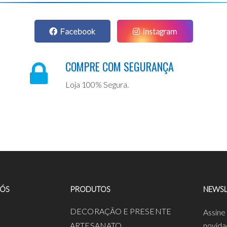
Facebook
Instagram
COMPRE COM SEGURANÇA
Loja 100% Segura.
NÓS
PRODUTOS
NEWSL
a
DECORAÇÃO E PRESENTE
Assine
ARTESANATO
novida