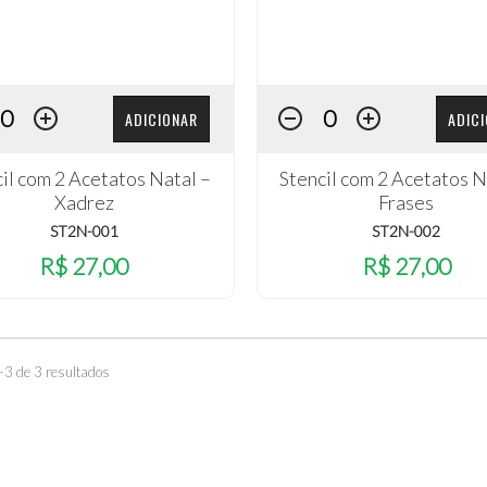
ADICIONAR
ADIC
il com 2 Acetatos Natal –
Stencil com 2 Acetatos N
Xadrez
Frases
ST2N-001
ST2N-002
R$ 27,00
R$ 27,00
–3 de 3 resultados