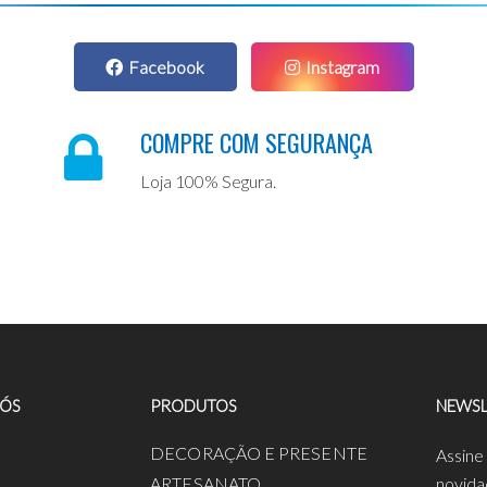
Facebook
Instagram
COMPRE COM SEGURANÇA
Loja 100% Segura.
NÓS
PRODUTOS
NEWSL
a
DECORAÇÃO E PRESENTE
Assine
ARTESANATO
novida