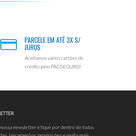
PARCELE EM ATÉ 3X S/
JUROS
Aceitamos vários cartões de
crédito pelo PAGSEGURO!
ETTER
 nossa newsletter e fique por dentro de todas
des, lançamentos, promoções e muito mais.