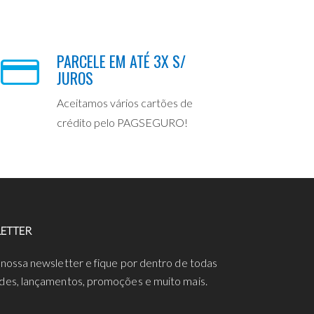
PARCELE EM ATÉ 3X S/
JUROS
Aceitamos vários cartões de
crédito pelo PAGSEGURO!
ETTER
 nossa newsletter e fique por dentro de todas
des, lançamentos, promoções e muito mais.