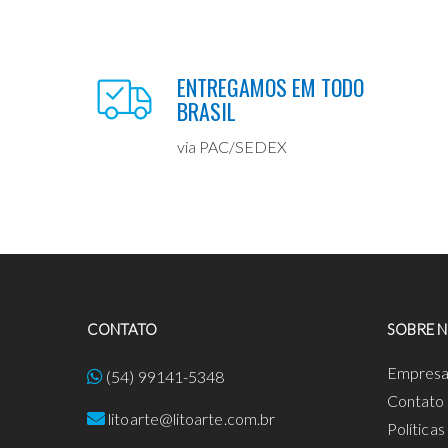
ENTREGAMOS EM TODO
BRASIL
via PAC/SEDEX
CONTATO
SOBRE 
Empres
(54) 99141-5348
Contato
litoarte@litoarte.com.br
Política