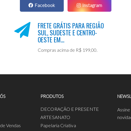
Facebook
Instagram
FRETE GRÁTIS PARA REGIÃO
SUL, SUDESTE E CENTRO-
OESTE EM...
Compras acima de R$ 199,00.
NÓS
PRODUTOS
NEWSL
a
DECORAÇÃO E PRESENTE
Assine
ARTESANATO
novida
s de Vendas
Papelaria Criativa