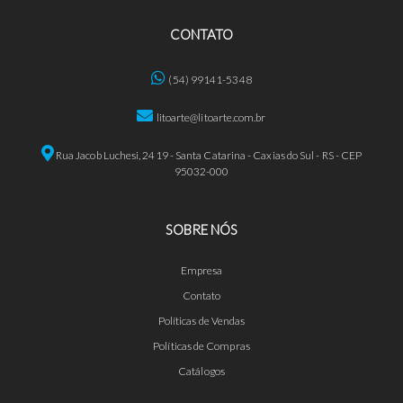
CONTATO
(54) 99141-5348
litoarte@litoarte.com.br
Rua Jacob Luchesi, 2419 - Santa Catarina - Caxias do Sul - RS - CEP
95032-000
SOBRE NÓS
Empresa
Contato
Políticas de Vendas
Políticas de Compras
Catálogos