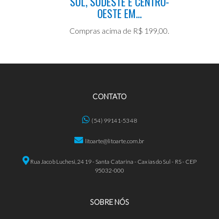
SUL, SUDESTE E CENTRO-
OESTE EM...
Compras acima de R$ 199,00.
CONTATO
(54) 99141-5348
litoarte@litoarte.com.br
Rua Jacob Luchesi, 2419 - Santa Catarina - Caxias do Sul - RS - CEP
95032-000
SOBRE NÓS