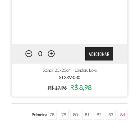
ADICIONAR
Stencil 25x25cm - London, Love
STXXV-030
R$ 8,98
R$ 17,96
Primeira
78
79
80
81
82
83
84