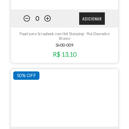
ADICIONAR
Papel para Scrapbook com Hot Stamping - Poá Dourado e
Branco
SH30-009
R$ 13,10
50% OFF