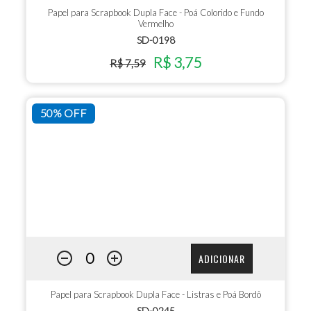
Papel para Scrapbook Dupla Face - Poá Colorido e Fundo
Vermelho
SD-0198
R$ 3,75
R$ 7,59
50% OFF
ADICIONAR
Papel para Scrapbook Dupla Face - Listras e Poá Bordô
SD-0245