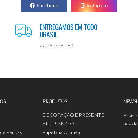
Facebook
Instagram
ENTREGAMOS EM TODO
BRASIL
via PAC/SEDEX
NÓS
PRODUTOS
NEWSL
a
DECORAÇÃO E PRESENTE
Assine
ARTESANATO
novida
s de Vendas
Papelaria Criativa