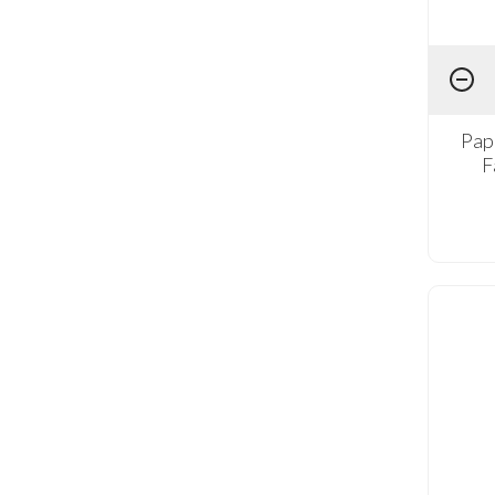
Pap
F