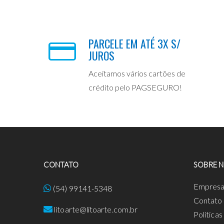
PARCELE EM ATÉ 3X S/
JUROS
Aceitamos vários cartões de
crédito pelo PAGSEGURO!
CONTATO
SOBRE 
Empres
(54) 99141-5348
Contato
litoarte@litoarte.com.br
Política