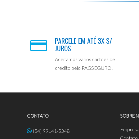
PARCELE EM ATÉ 3X S/
JUROS
Aceitamos vários cartões de
crédito pelo PAGSEGURO!
CONTATO
SOBRE 
Empres
(54) 99141-5348
Contato