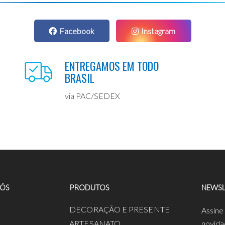
Facebook
Instagram
ENTREGAMOS EM TODO
BRASIL
via PAC/SEDEX
NÓS
PRODUTOS
NEWSL
a
DECORAÇÃO E PRESENTE
Assine
ARTESANATO
novida