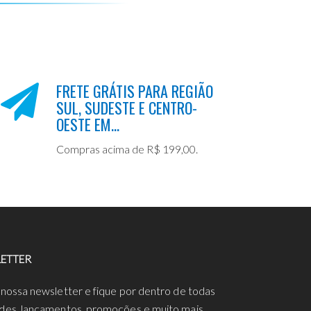
FRETE GRÁTIS PARA REGIÃO
SUL, SUDESTE E CENTRO-
OESTE EM...
Compras acima de R$ 199,00.
ETTER
 nossa newsletter e fique por dentro de todas
des, lançamentos, promoções e muito mais.