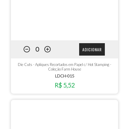
ADICIONAR
Die Cuts - Apliques Recortados em Papel c/ Hot Stamping -
Coleção Farm House
LDCH-015
R$ 5,52