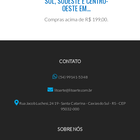
SUL, SUDESTE E CENTRO-
OESTE EM...
Compras acima de R$ 199,00.
CONTATO
(54) 99141-5348
litoarte@litoarte.com.br
Rua Jacob Luchesi, 2419 - Santa Catarina - Caxias do Sul - RS - CEP
95032-000
SOBRE NÓS