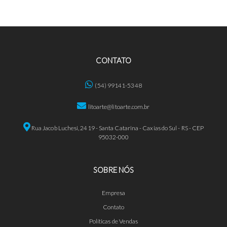
CONTATO
(54) 99141-5348
litoarte@litoarte.com.br
Rua Jacob Luchesi, 2419 - Santa Catarina - Caxias do Sul - RS - CEP
95032-000
SOBRE NÓS
Empresa
Contato
Políticas de Vendas