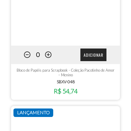
ADICIONAR
Bloco de Papéis para Scrapbook - Coleção Pacotinho de Amor
– Menino
SBXV-048
R$ 54,74
LANÇAMENTO