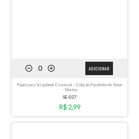
ADICIONAR
Papel para Scrapbook Essencial – Coleção Pacotinho de Amor
– Menino
SE-027
R$ 2,99