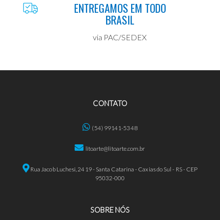
ENTREGAMOS EM TODO
BRASIL
via PAC/SEDEX
CONTATO
(54) 99141-5348
litoarte@litoarte.com.br
Rua Jacob Luchesi, 2419 - Santa Catarina - Caxias do Sul - RS - CEP
95032-000
SOBRE NÓS