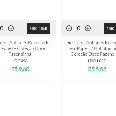
ADICIONAR
ADIC
uts - Apliques Recortados
Die Cuts - Apliques Reco
 Papel – Coleção Doce
em Papel c/ Hot Stampi
Fazendinha
Coleção Doce Fazend
LDC-056
LDCH-022
R$ 9,60
R$ 5,52