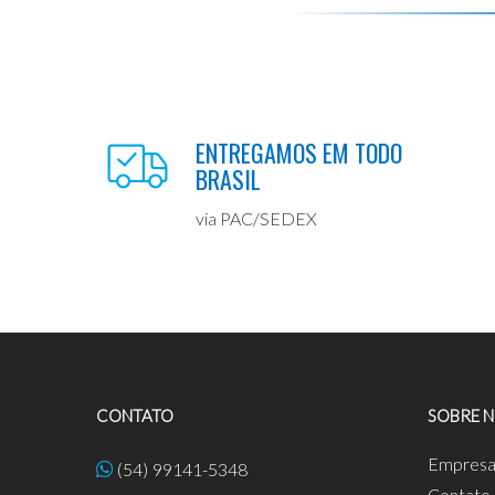
ENTREGAMOS EM TODO
BRASIL
via PAC/SEDEX
CONTATO
SOBRE 
Empres
(54) 99141-5348
Contato