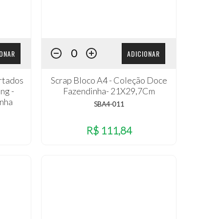
IONAR
ADICIONAR
rtados
Scrap Bloco A4 - Coleção Doce
ng -
Fazendinha- 21X29,7Cm
inha
SBA4-011
R$ 111,84