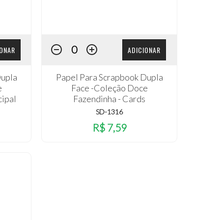
IONAR
ADICIONAR
Dupla
Papel Para Scrapbook Dupla
e
Face -Coleção Doce
cipal
Fazendinha - Cards
SD-1316
R$ 7,59