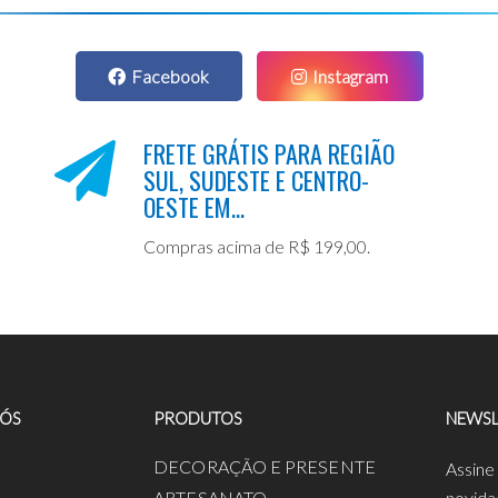
Facebook
Instagram
FRETE GRÁTIS PARA REGIÃO
SUL, SUDESTE E CENTRO-
OESTE EM...
Compras acima de R$ 199,00.
NÓS
PRODUTOS
NEWSL
a
DECORAÇÃO E PRESENTE
Assine
ARTESANATO
novida