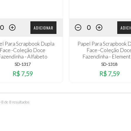
ADICIONAR
ADIC
el Para Scrapbook Dupla
Papel Para Scrapbook 
Face -Coleção Doce
Face -Coleção Doc
Fazendinha - Alfabeto
Fazendinha - Elemen
SD-1317
SD-1318
R$ 7,59
R$ 7,59
–8 de 8 resultados