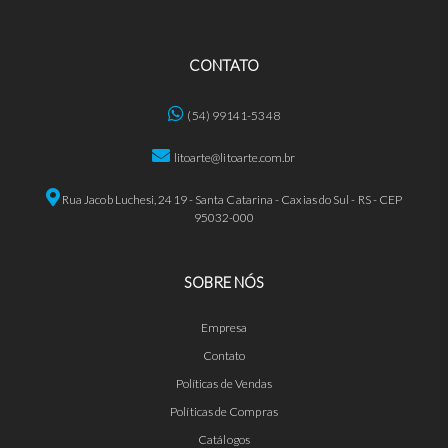
CONTATO
(54) 99141-5348
litoarte@litoarte.com.br
Rua Jacob Luchesi, 2419 - Santa Catarina - Caxias do Sul - RS - CEP
95032-000
SOBRE NÓS
Empresa
Contato
Políticas de Vendas
Políticas de Compras
Catálogos