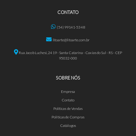
CONTATO
(54) 99141-5348
litoarte@litoarte.com.br
Rua Jacob Luchesi, 2419 - Santa Catarina - Caxias do Sul - RS - CEP
95032-000
SOBRE NÓS
Empresa
Contato
Políticas de Vendas
Políticas de Compras
Catálogos