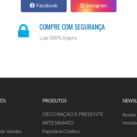
Facebook
Instagram
COMPRE COM SEGURANÇA
Loja 100% Segura.
NÓS
PRODUTOS
NEWSL
a
DECORAÇÃO E PRESENTE
Assine
ARTESANATO
novida
s de Vendas
Papelaria Criativa