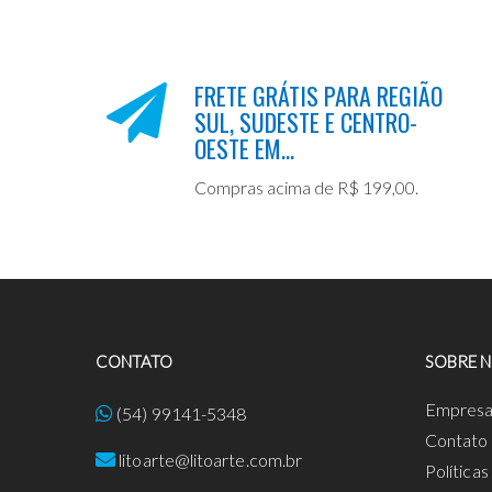
FRETE GRÁTIS PARA REGIÃO
SUL, SUDESTE E CENTRO-
OESTE EM...
Compras acima de R$ 199,00.
CONTATO
SOBRE 
Empres
(54) 99141-5348
Contato
litoarte@litoarte.com.br
Política