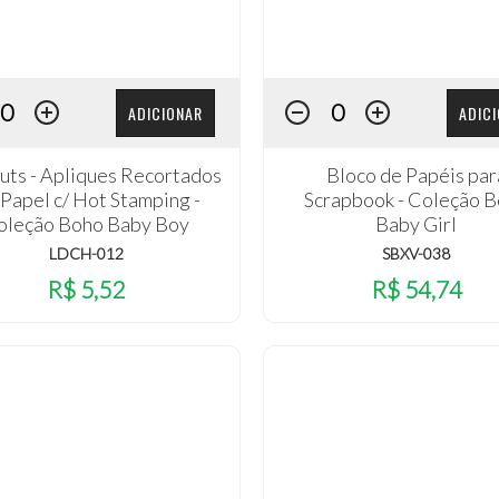
ADICIONAR
ADIC
uts - Apliques Recortados
Bloco de Papéis par
Papel c/ Hot Stamping -
Scrapbook - Coleção 
oleção Boho Baby Boy
Baby Girl
LDCH-012
SBXV-038
R$ 5,52
R$ 54,74