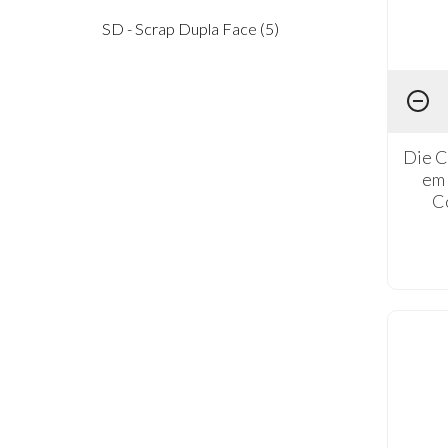
SD - Scrap Dupla Face (5)
Die C
em 
C