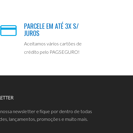
PARCELE EM ATÉ 3X S/
JUROS
Aceitamos vários cartões de
crédito pelo PAGSEGURO!
ETTER
 nossa newsletter e fique por dentro de todas
des, lançamentos, promoções e muito mais.