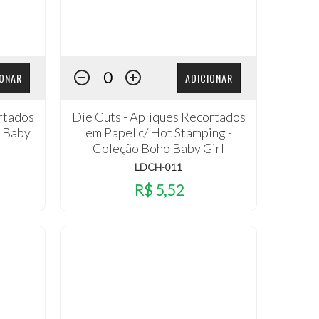
IONAR
ADICIONAR
rtados
Die Cuts - Apliques Recortados
o Baby
em Papel c/ Hot Stamping -
Coleção Boho Baby Girl
LDCH-011
R$ 5,52