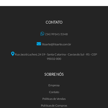
CONTATO
(54) 99141-5348
litoarte@litoarte.com.br
Rua Jacob Luchesi, 2419 - Santa Catarina - Caxias do Sul - RS - CEP
95032-000
SOBRE NÓS
Empresa
Contato
Políticas de Vendas
Políticas de Compras