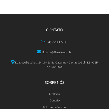
CONTATO
(54) 99141-5348
litoarte@litoarte.com.br
Rua Jacob Luchesi, 2419 - Santa Catarina - Caxias do Sul - RS - CEP
95032-000
SOBRE NÓS
Empresa
Contato
Políticas de Vendas