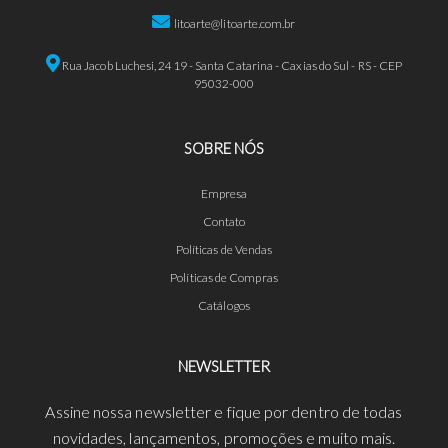
litoarte@litoarte.com.br
Rua Jacob Luchesi, 2419 - Santa Catarina - Caxias do Sul - RS - CEP
95032-000
SOBRE NÓS
Empresa
Contato
Políticas de Vendas
Políticas de Compras
Catálogos
NEWSLETTER
Assine nossa newsletter e fique por dentro de todas
novidades, lançamentos, promoções e muito mais.