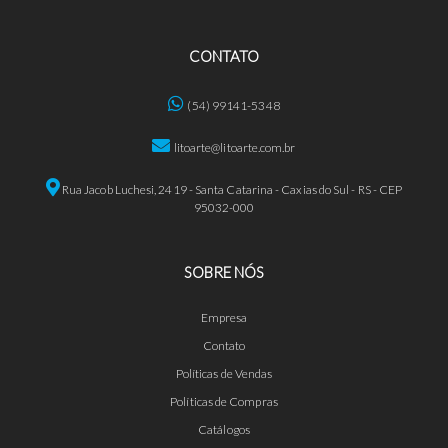
CONTATO
(54) 99141-5348
litoarte@litoarte.com.br
Rua Jacob Luchesi, 2419 - Santa Catarina - Caxias do Sul - RS - CEP
95032-000
SOBRE NÓS
Empresa
Contato
Políticas de Vendas
Políticas de Compras
Catálogos