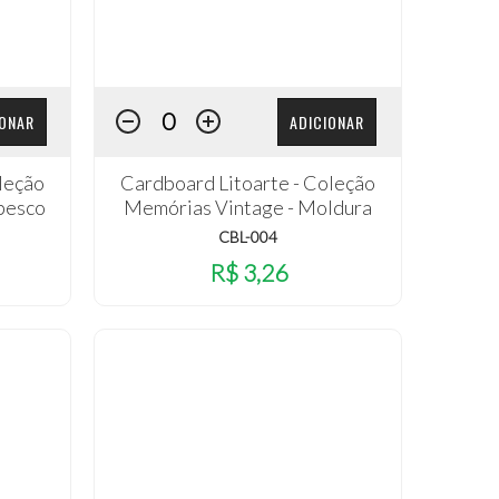
IONAR
ADICIONAR
leção
Cardboard Litoarte - Coleção
besco
Memórias Vintage - Moldura
CBL-004
R$ 3,26