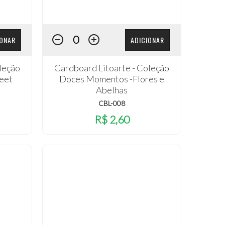
IONAR
ADICIONAR
leção
Cardboard Litoarte - Coleção
eet
Doces Momentos -Flores e
Abelhas
CBL-008
R$ 2,60