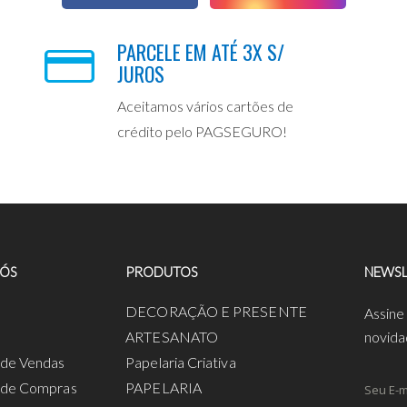
PARCELE EM ATÉ 3X S/
JUROS
Aceitamos vários cartões de
crédito pelo PAGSEGURO!
NÓS
PRODUTOS
NEWSL
a
DECORAÇÃO E PRESENTE
Assine
ARTESANATO
novida
s de Vendas
Papelaria Criativa
s de Compras
PAPELARIA