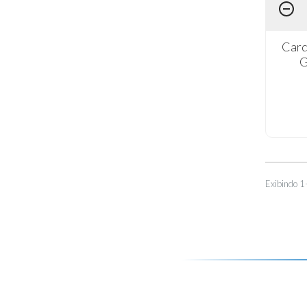
Card
G
Exibindo 1