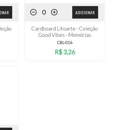
IONAR
ADICIONAR
leção
Cardboard Litoarte - Coleção
i
Good Vibes - Memórias
CBL-016
R$ 3,26