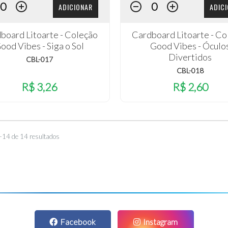
ADICIONAR
ADIC
board Litoarte - Coleção
Cardboard Litoarte - Co
ood Vibes - Siga o Sol
Good Vibes - Óculo
Divertidos
CBL-017
CBL-018
R$ 3,26
R$ 2,60
–14 de 14 resultados
Facebook
Instagram