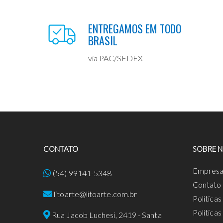
ENTREGAMOS EM TODO
BRASIL
via PAC/SEDEX
CONTATO
SOBRE 
Empres
(54) 99141-5348
Contato
litoarte@litoarte.com.br
Política
Política
Rua Jacob Luchesi, 2419 - Santa