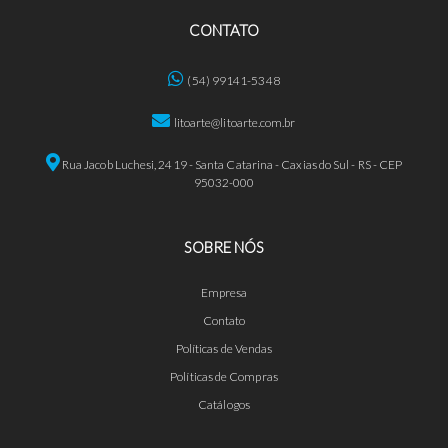
CONTATO
(54) 99141-5348
litoarte@litoarte.com.br
Rua Jacob Luchesi, 2419 - Santa Catarina - Caxias do Sul - RS - CEP
95032-000
SOBRE NÓS
Empresa
Contato
Políticas de Vendas
Políticas de Compras
Catálogos