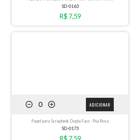
SD-0163
R$ 7,59
ADICIONAR
Papel para Scrapbook Dupla Face - Poá Rosa
SD-0173
R$ 7,59