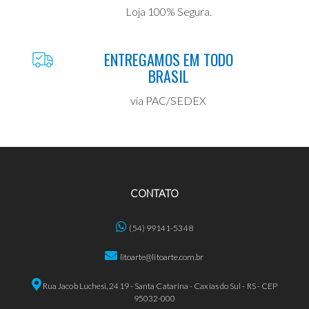
Loja 100% Segura.
ENTREGAMOS EM TODO
BRASIL
via PAC/SEDEX
CONTATO
(54) 99141-5348
litoarte@litoarte.com.br
Rua Jacob Luchesi, 2419 - Santa Catarina - Caxias do Sul - RS - CEP
95032-000