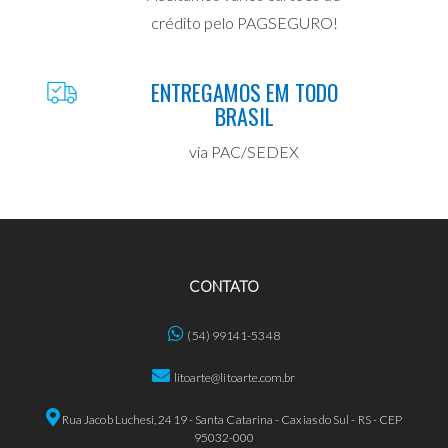
crédito pelo PAGSEGURO!
ENTREGAMOS EM TODO
BRASIL
via PAC/SEDEX
CONTATO
(54) 99141-5348
litoarte@litoarte.com.br
Rua Jacob Luchesi, 2419 - Santa Catarina - Caxias do Sul - RS - CEP
95032-000