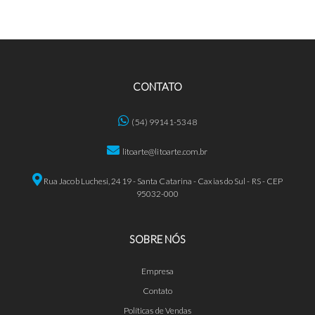
CONTATO
(54) 99141-5348
litoarte@litoarte.com.br
Rua Jacob Luchesi, 2419 - Santa Catarina - Caxias do Sul - RS - CEP
95032-000
SOBRE NÓS
Empresa
Contato
Políticas de Vendas