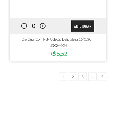
ADICIONAR
Die Cuts Com Hot- Coleção Delicadeza 15X13Cm
LDCH-024
R$ 5,52
1
2
3
4
5