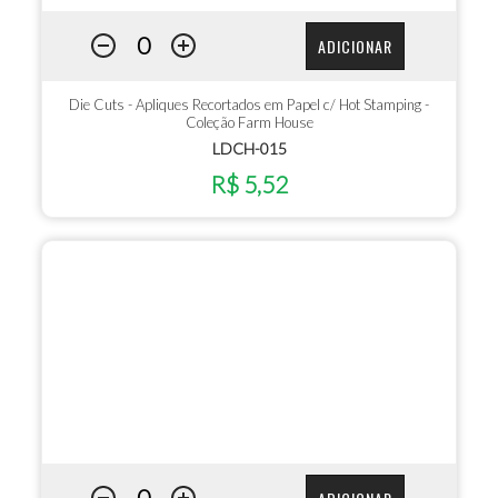
ADICIONAR
Die Cuts - Apliques Recortados em Papel c/ Hot Stamping -
Coleção Farm House
LDCH-015
R$ 5,52