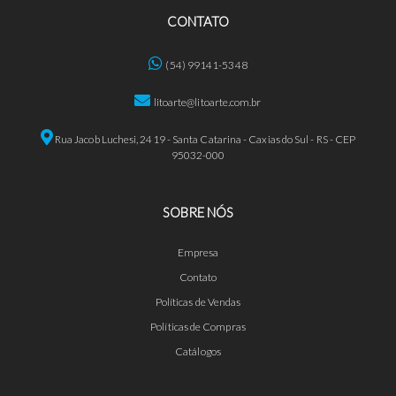
CONTATO
(54) 99141-5348
litoarte@litoarte.com.br
Rua Jacob Luchesi, 2419 - Santa Catarina - Caxias do Sul - RS - CEP
95032-000
SOBRE NÓS
Empresa
Contato
Políticas de Vendas
Políticas de Compras
Catálogos