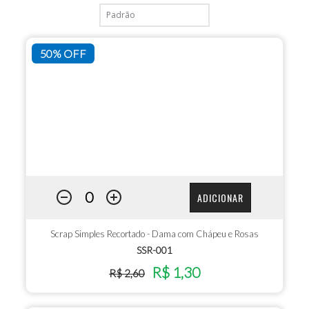
50% OFF
ADICIONAR
Scrap Simples Recortado - Dama com Chápeu e Rosas
SSR-001
R$ 1,30
R$ 2,60