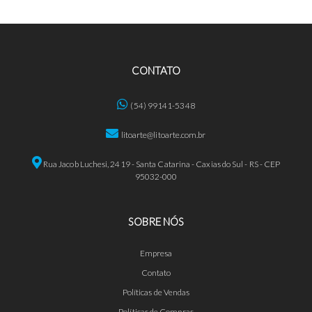
CONTATO
(54) 99141-5348
litoarte@litoarte.com.br
Rua Jacob Luchesi, 2419 - Santa Catarina - Caxias do Sul - RS - CEP
95032-000
SOBRE NÓS
Empresa
Contato
Políticas de Vendas
Políticas de Compras