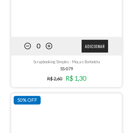
ADICIONAR
Scrapbooking Simples - Moça e Borboleta
SS-079
R$ 1,30
R$ 2,60
50% OFF