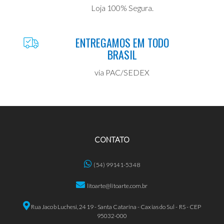
Loja 100% Segura.
ENTREGAMOS EM TODO
BRASIL
via PAC/SEDEX
CONTATO
(54) 99141-5348
litoarte@litoarte.com.br
Rua Jacob Luchesi, 2419 - Santa Catarina - Caxias do Sul - RS - CEP
95032-000