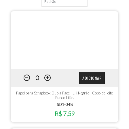
ADICIONAR
Papel para Scrapbook Dupla Face - Lili Negrão - Copo-de-leite
Fundo Lilás
SD1-048
R$ 7,59