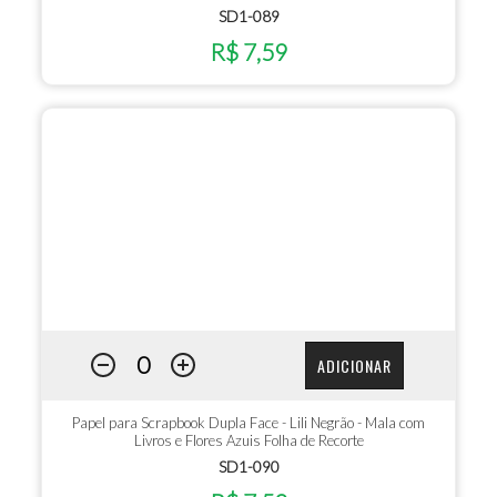
SD1-089
R$ 7,59
ADICIONAR
Papel para Scrapbook Dupla Face - Lili Negrão - Mala com
Livros e Flores Azuis Folha de Recorte
SD1-090