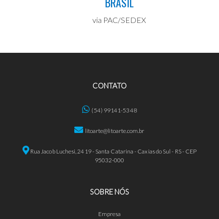
BRASIL
via PAC/SEDEX
CONTATO
(54) 99141-5348
litoarte@litoarte.com.br
Rua Jacob Luchesi, 2419 - Santa Catarina - Caxias do Sul - RS - CEP
95032-000
SOBRE NÓS
Empresa