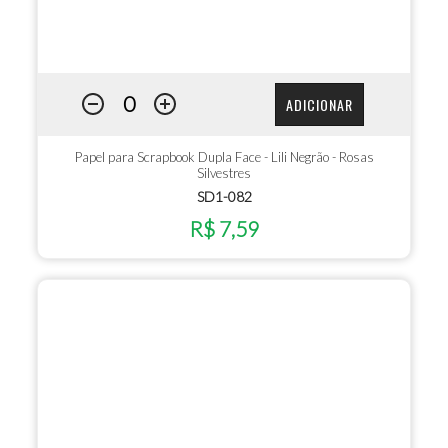
ADICIONAR
Papel para Scrapbook Dupla Face - Lili Negrão - Rosas
Silvestres
SD1-082
R$ 7,59