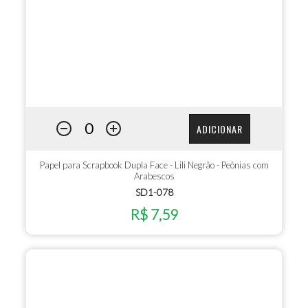
ADICIONAR
Papel para Scrapbook Dupla Face - Lili Negrão - Peônias com
Arabescos
SD1-078
R$ 7,59