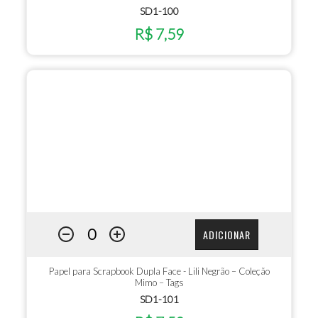
SD1-100
R$ 7,59
ADICIONAR
Papel para Scrapbook Dupla Face - Lili Negrão – Coleção
Mimo – Tags
SD1-101