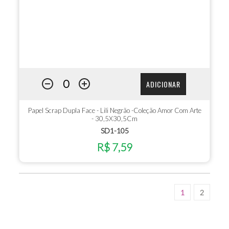
ADICIONAR
Papel Scrap Dupla Face - Lili Negrão -Coleção Amor Com Arte
- 30,5X30,5Cm
SD1-105
R$ 7,59
1
2