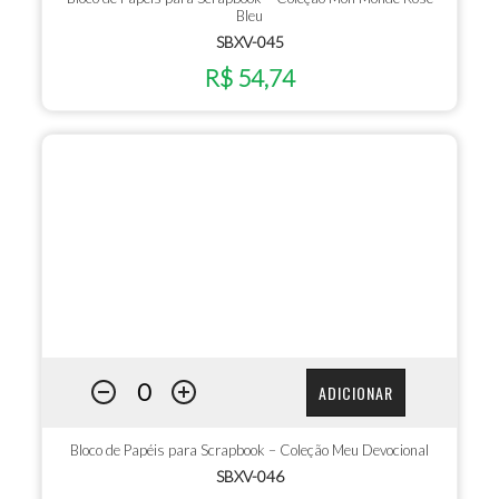
Bleu
SBXV-045
R$ 54,74
ADICIONAR
Bloco de Papéis para Scrapbook – Coleção Meu Devocional
SBXV-046