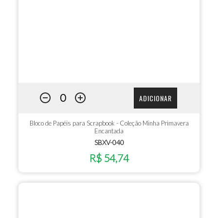
ADICIONAR
Bloco de Papéis para Scrapbook - Coleção Minha Primavera
Encantada
SBXV-040
R$ 54,74