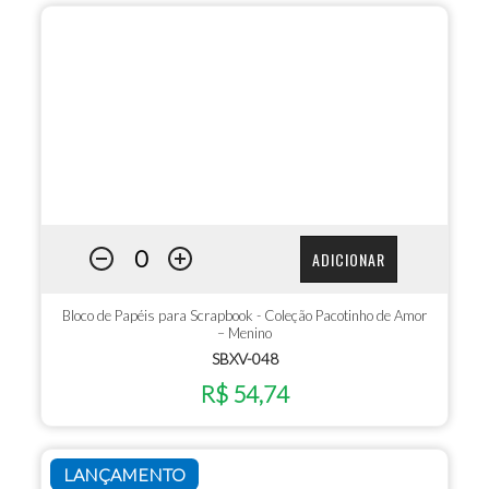
ADICIONAR
Bloco de Papéis para Scrapbook - Coleção Pacotinho de Amor
– Menino
SBXV-048
R$ 54,74
LANÇAMENTO