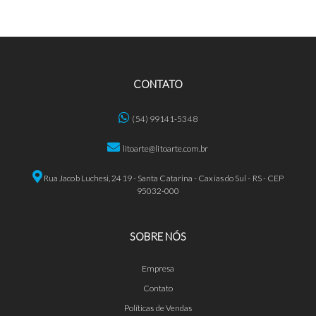
CONTATO
(54) 99141-5348
litoarte@litoarte.com.br
Rua Jacob Luchesi, 2419 - Santa Catarina - Caxias do Sul - RS - CEP
95032-000
SOBRE NÓS
Empresa
Contato
Políticas de Vendas