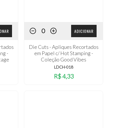
IONAR
ADICIONAR
rtados
Die Cuts - Apliques Recortados
ng -
em Papel c/ Hot Stamping -
tage
Coleção Good Vibes
LDCH-018
R$ 4,33