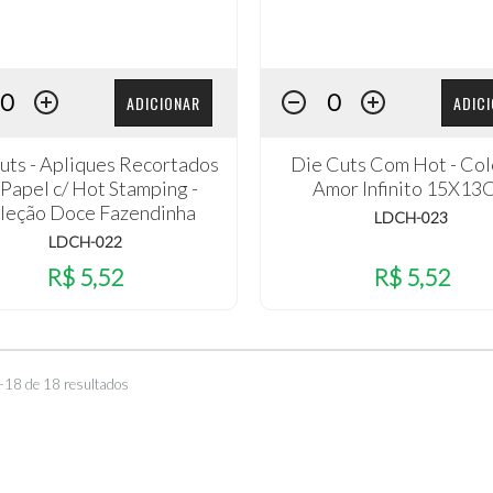
ADICIONAR
ADIC
uts - Apliques Recortados
Die Cuts Com Hot - Co
Papel c/ Hot Stamping -
Amor Infinito 15X13
leção Doce Fazendinha
LDCH-023
LDCH-022
R$ 5,52
R$ 5,52
–18 de 18 resultados