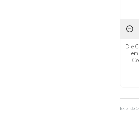
Die C
em 
Co
Exibindo 1