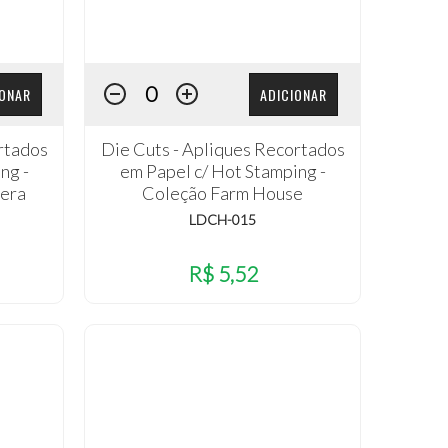
IONAR
ADICIONAR
rtados
Die Cuts - Apliques Recortados
ng -
em Papel c/ Hot Stamping -
era
Coleção Farm House
LDCH-015
R$ 5,52