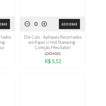
IONAR
ADICIONAR
rtados
Die Cuts - Apliques Recortados
ng -
em Papel c/ Hot Stamping -
co
Coleção Meu Safari
LDCH-021
R$ 5,52