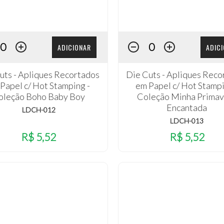
ADICIONAR
ADIC
uts - Apliques Recortados
Die Cuts - Apliques Reco
Papel c/ Hot Stamping -
em Papel c/ Hot Stampi
oleção Boho Baby Boy
Coleção Minha Primav
Encantada
LDCH-012
LDCH-013
R$ 5,52
R$ 5,52