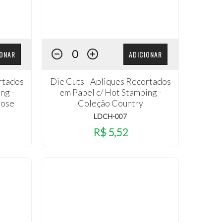
IONAR
ADICIONAR
rtados
Die Cuts - Apliques Recortados
ng -
em Papel c/ Hot Stamping -
Rose
Coleção Country
LDCH-007
R$ 5,52