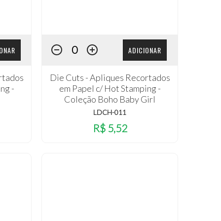
IONAR
ADICIONAR
rtados
Die Cuts - Apliques Recortados
ng -
em Papel c/ Hot Stamping -
Coleção Boho Baby Girl
LDCH-011
R$ 5,52