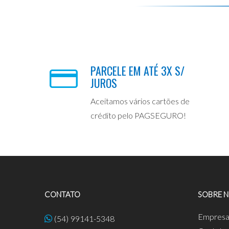
PARCELE EM ATÉ 3X S/
JUROS
Aceitamos vários cartões de
crédito pelo PAGSEGURO!
CONTATO
SOBRE 
Empres
(54) 99141-5348