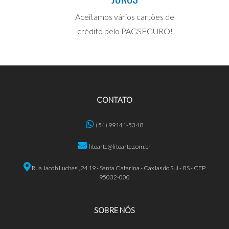
Aceitamos vários cartões de
crédito pelo PAGSEGURO!
CONTATO
(54) 99141-5348
litoarte@litoarte.com.br
Rua Jacob Luchesi, 2419 - Santa Catarina - Caxias do Sul - RS - CEP
95032-000
SOBRE NÓS