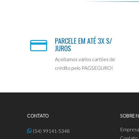
PARCELE EM ATÉ 3X S/
JUROS
Aceitamos vários cartões de
crédito pelo PAGSEGURO!
CONTATO
SOBRE 
Empres
(54) 99141-5348
Contato