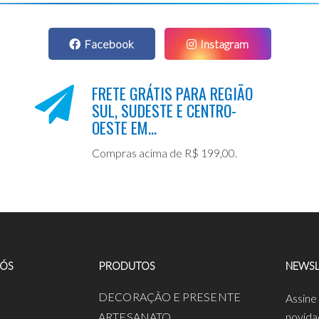
Facebook
Instagram
FRETE GRÁTIS PARA REGIÃO
SUL, SUDESTE E CENTRO-
OESTE EM...
Compras acima de R$ 199,00.
NÓS
PRODUTOS
NEWSL
a
DECORAÇÃO E PRESENTE
Assine
ARTESANATO
novida