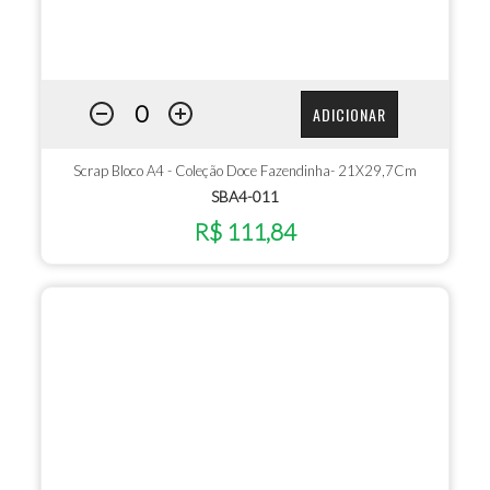
ADICIONAR
Scrap Bloco A4 - Coleção Doce Fazendinha- 21X29,7Cm
SBA4-011
R$ 111,84