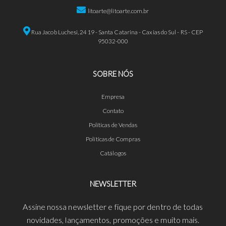
litoarte@litoarte.com.br
Rua Jacob Luchesi, 2419 - Santa Catarina - Caxias do Sul - RS - CEP
95032-000
SOBRE NÓS
Empresa
Contato
Políticas de Vendas
Políticas de Compras
Catálogos
NEWSLETTER
Assine nossa newsletter e fique por dentro de todas
novidades, lançamentos, promoções e muito mais.