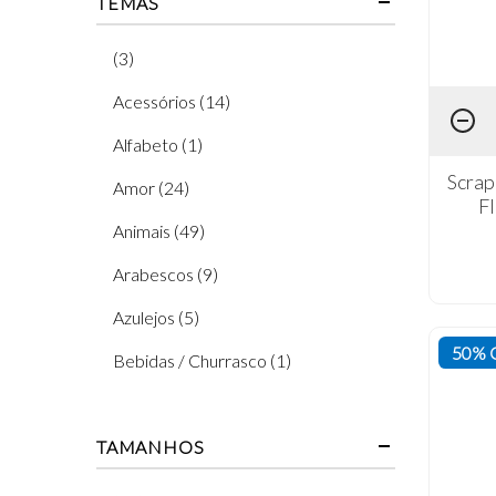
TEMAS
(3)
Acessórios (14)
Alfabeto (1)
Scrap
Amor (24)
F
Animais (49)
Arabescos (9)
Azulejos (5)
50% 
Bebidas / Churrasco (1)
Borboleta (11)
TAMANHOS
Café (7)
Carros e Motos (9)