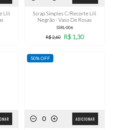
 Lili
Scrap Simples C/Recorte Lili
as
Negrão - Vaso De Rosas
SSRL-006
R$ 1,30
R$ 2,60
50% OFF
IONAR
ADICIONAR