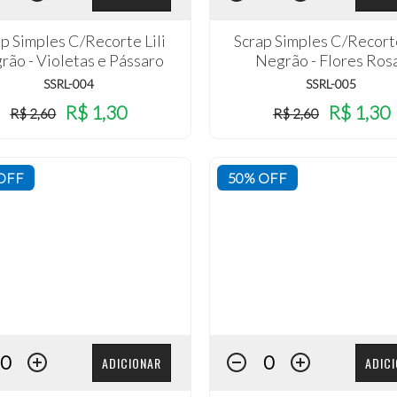
p Simples C/Recorte Lili
Scrap Simples C/Recorte
rão - Violetas e Pássaro
Negrão - Flores Ros
SSRL-004
SSRL-005
R$ 1,30
R$ 1,30
R$ 2,60
R$ 2,60
OFF
50% OFF
ADICIONAR
ADIC