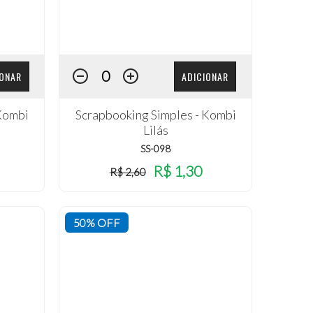
IONAR
ADICIONAR
Kombi
Scrapbooking Simples - Kombi
Lilás
SS-098
R$ 1,30
R$ 2,60
50% OFF