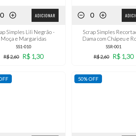
ADICIONAR
ADIC
ap Simples Lili Negrão -
Scrap Simples Recorta
Moça e Margaridas
Dama com Chápeu e R
SS1-010
SSR-001
R$ 1,30
R$ 1,30
R$ 2,60
R$ 2,60
OFF
50% OFF