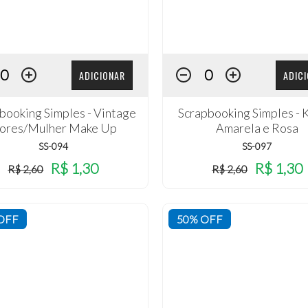
ADICIONAR
ADIC
booking Simples - Vintage
Scrapbooking Simples - 
lores/Mulher Make Up
Amarela e Rosa
SS-094
SS-097
R$ 1,30
R$ 1,30
R$ 2,60
R$ 2,60
OFF
50% OFF