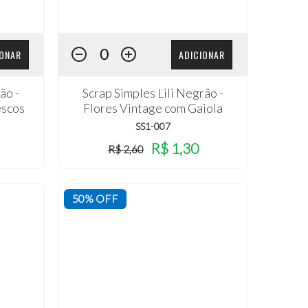
IONAR
ADICIONAR
ão -
Scrap Simples Lili Negrão -
escos
Flores Vintage com Gaiola
SS1-007
R$ 1,30
R$ 2,60
50% OFF