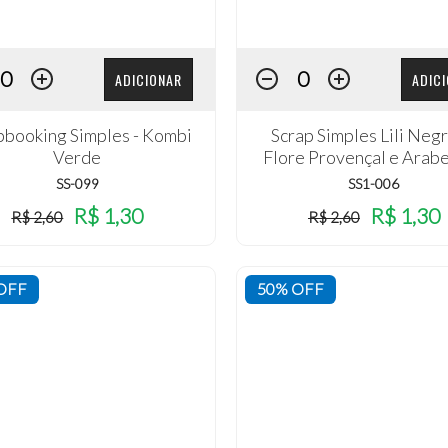
ADICIONAR
ADIC
pbooking Simples - Kombi
Scrap Simples Lili Negr
Verde
Flore Provençal e Arab
SS-099
SS1-006
R$ 1,30
R$ 1,30
R$ 2,60
R$ 2,60
OFF
50% OFF