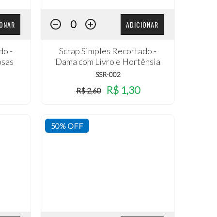
IONAR
ADICIONAR
do -
Scrap Simples Recortado -
osas
Dama com Livro e Hortênsia
SSR-002
R$ 1,30
R$ 2,60
50% OFF