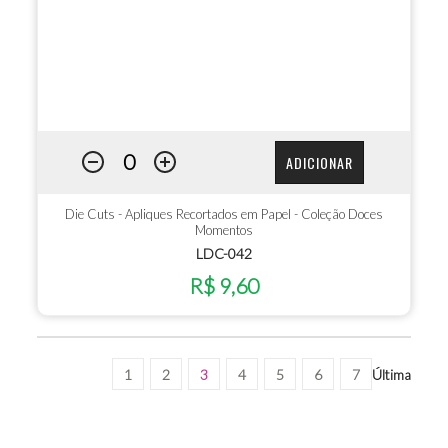
ADICIONAR
Die Cuts - Apliques Recortados em Papel - Coleção Doces
Momentos
LDC-042
R$ 9,60
1
2
3
4
5
6
7
Última