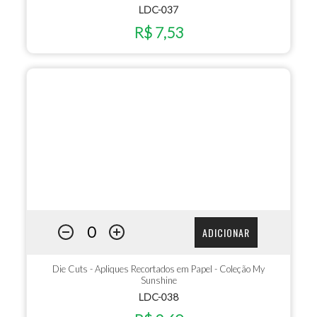
LDC-037
R$ 7,53
ADICIONAR
Die Cuts - Apliques Recortados em Papel - Coleção My
Sunshine
LDC-038