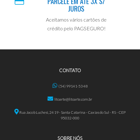
PARCELE EM ATÉ 3X S/
JUROS
Aceitamos vários cartões de
crédito pelo PAGSEGURO!
CONTATO
(54) 99141-5348
litoarte@litoarte.com.br
Rua Jacob Luchesi, 2419 - Santa Catarina - Caxias do Sul - RS - CEP
95032-000
SOBRE NÓS