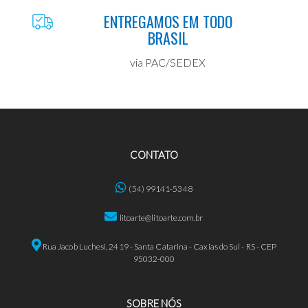
ENTREGAMOS EM TODO
BRASIL
via PAC/SEDEX
CONTATO
(54) 99141-5348
litoarte@litoarte.com.br
Rua Jacob Luchesi, 2419 - Santa Catarina - Caxias do Sul - RS - CEP
95032-000
SOBRE NÓS