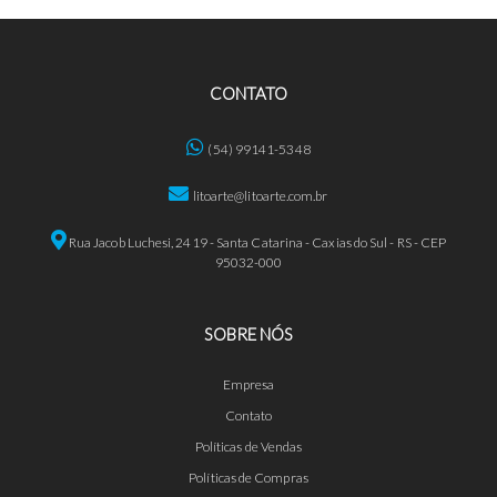
CONTATO
(54) 99141-5348
litoarte@litoarte.com.br
Rua Jacob Luchesi, 2419 - Santa Catarina - Caxias do Sul - RS - CEP
95032-000
SOBRE NÓS
Empresa
Contato
Políticas de Vendas
Políticas de Compras