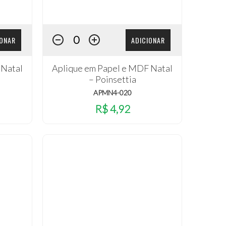
IONAR
ADICIONAR
 Natal
Aplique em Papel e MDF Natal
a
– Poinsettia
APMN4-020
R$ 4,92