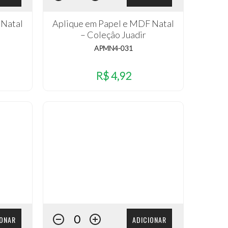
 Natal
Aplique em Papel e MDF Natal
– Coleçâo Juadir
APMN4-031
R$ 4,92
IONAR
ADICIONAR