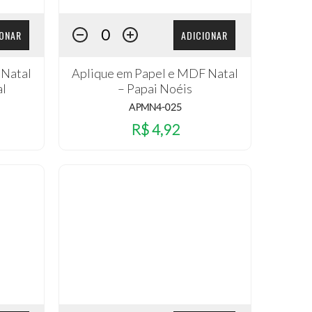
IONAR
ADICIONAR
 Natal
Aplique em Papel e MDF Natal
al
– Papai Noéis
APMN4-025
R$ 4,92