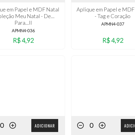
que em Papel e MDF Natal
Aplique em Papel e MDF
oleção Meu Natal - De...
- Tag e Coração
Para...II
APMN4-037
APMN4-036
R$ 4,92
R$ 4,92
ADICIONAR
ADIC