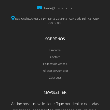
litoarte@litoarte.com.br
Rua Jacob Luchesi, 2419 - Santa Catarina - Caxias do Sul - RS - CEP
95032-000
SOBRE NÓS
Empresa
Contato
Políticas de Vendas
Políticas de Compras
Catálogos
NEWSLETTER
Assine nossa newsletter e fique por dentro de todas
novidades, lançamentos, promoções e muito mais.