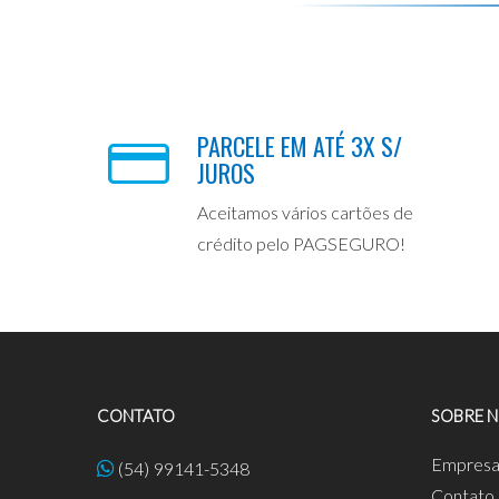
PARCELE EM ATÉ 3X S/
JUROS
Aceitamos vários cartões de
crédito pelo PAGSEGURO!
CONTATO
SOBRE 
Empres
(54) 99141-5348
Contato