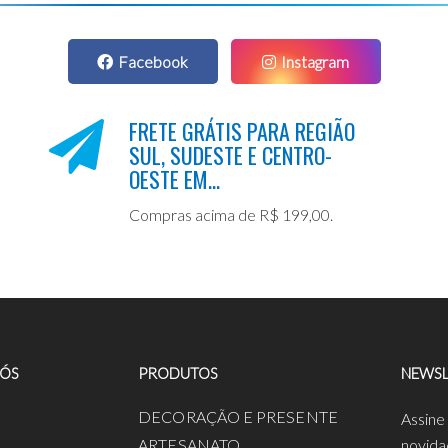
Facebook
Instagram
FRETE GRÁTIS PARA REGIÃO
SUL, SUDESTE E CENTRO-
OESTE EM...
Compras acima de R$ 199,00.
NÓS
PRODUTOS
NEWSL
a
DECORAÇÃO E PRESENTE
Assine
ARTESANATO
novida