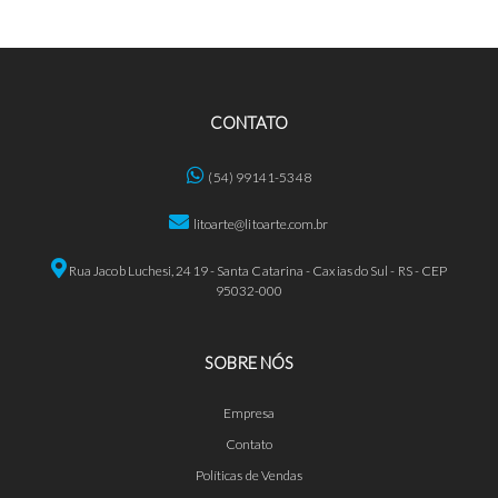
CONTATO
(54) 99141-5348
litoarte@litoarte.com.br
Rua Jacob Luchesi, 2419 - Santa Catarina - Caxias do Sul - RS - CEP
95032-000
SOBRE NÓS
Empresa
Contato
Políticas de Vendas