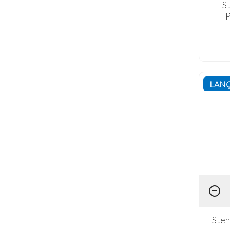
S
P
LAN
Sten