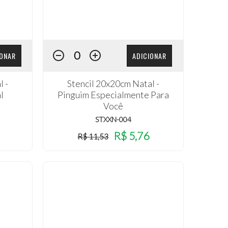
IONAR
ADICIONAR
l -
Stencil 20x20cm Natal -
l
Pinguim Especialmente Para
Você
STXXN-004
R$ 5,76
R$ 11,53