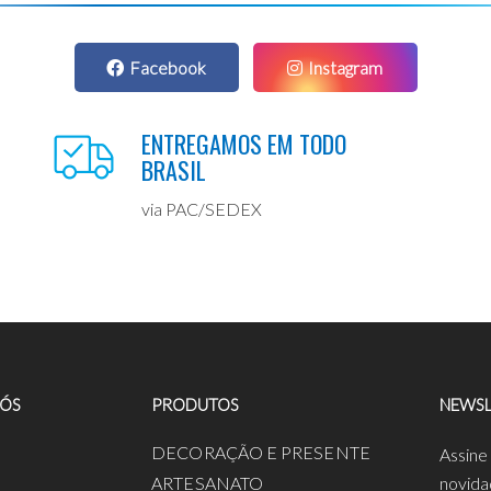
Facebook
Instagram
ENTREGAMOS EM TODO
BRASIL
via PAC/SEDEX
NÓS
PRODUTOS
NEWSL
a
DECORAÇÃO E PRESENTE
Assine
ARTESANATO
novida