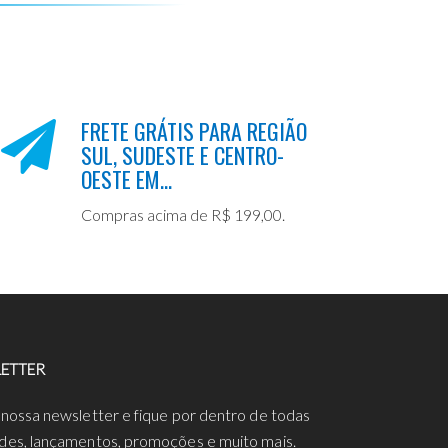
FRETE GRÁTIS PARA REGIÃO
SUL, SUDESTE E CENTRO-
OESTE EM...
Compras acima de R$ 199,00.
ETTER
 nossa newsletter e fique por dentro de todas
des, lançamentos, promoções e muito mais.