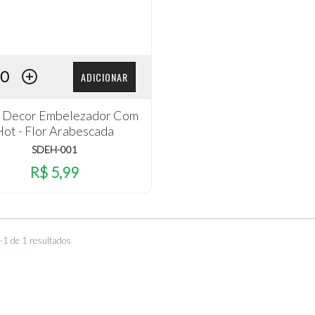
ADICIONAR
p Decor Embelezador Com
Hot - Flor Arabescada
SDEH-001
R$ 5,99
–1 de 1 resultados