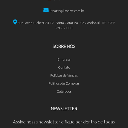
litoarte@litoarte.com.br
Rua Jacob Luchesi, 2419 - Santa Catarina - Caxias do Sul - RS - CEP
95032-000
SOBRE NÓS
Empresa
Contato
Políticas de Vendas
Políticas de Compras
Catálogos
NEWSLETTER
Assine nossa newsletter e fique por dentro de todas